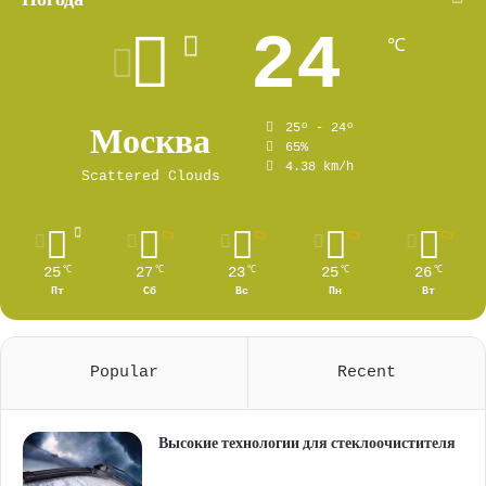
24
℃
Москва
25º - 24º
65%
4.38 km/h
Scattered Clouds
25
27
23
25
26
℃
℃
℃
℃
℃
Пт
Сб
Вс
Пн
Вт
Popular
Recent
Высокие технологии для стеклоочистителя