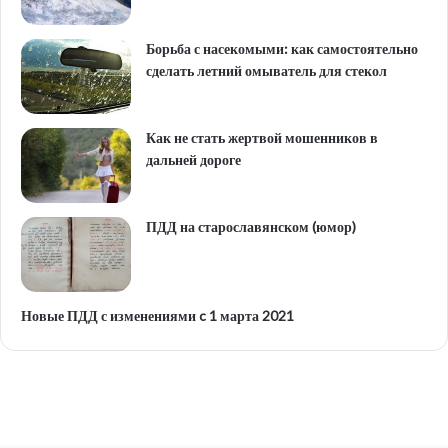
Борьба с насекомыми: как самостоятельно
сделать летний омыватель для стекол
Как не стать жертвой мошенников в
дальней дороге
ПДД на старославянском (юмор)
Новые ПДД с изменениями c 1 марта 2021
Высокие
технологии
для
стеклоочистителя