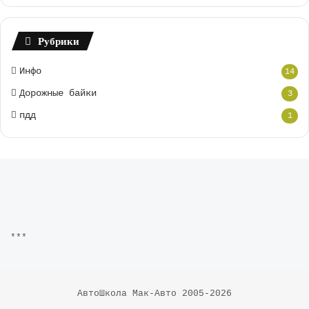
Рубрики
Инфо
14
Дорожные байки
3
пдд
1
***
АвтоШкола Мак-Авто 2005-2026