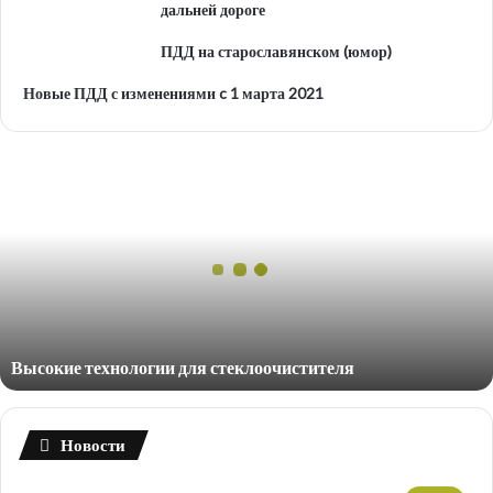
дальней дороге
ПДД на старославянском (юмор)
Новые ПДД с изменениями c 1 марта 2021
Высокие
технологии
для
стеклоочистителя
Высокие технологии для стеклоочистителя
Новости