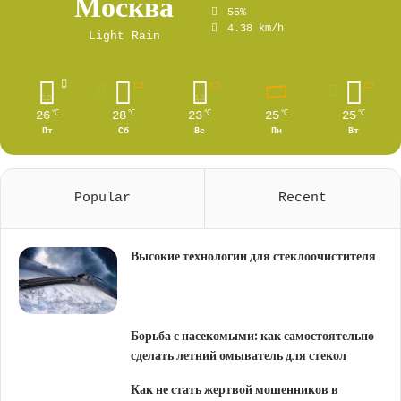
Москва
55%
4.38 km/h
Light Rain
26
28
23
25
25
℃
℃
℃
℃
℃
Пт
Сб
Вс
Пн
Вт
Popular
Recent
Высокие технологии для стеклоочистителя
Борьба с насекомыми: как самостоятельно
сделать летний омыватель для стекол
Как не стать жертвой мошенников в