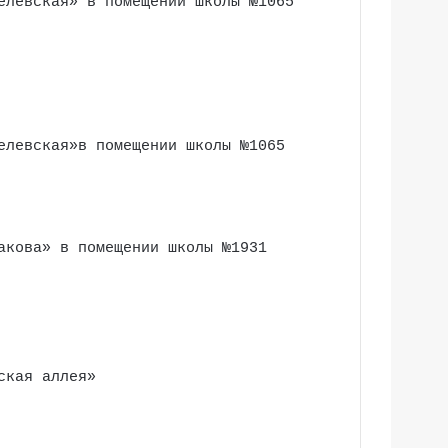
елевская» в помещении школы №1065
елевская»в помещении школы №1065
акова» в помещении школы №1931
ская аллея»