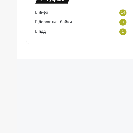
Инфо
14
Дорожные байки
3
пдд
1