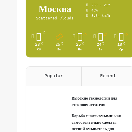
Москва
23º - 21º
46%
3.64 km/h
Scattered Clouds
23
25
25
24
18
℃
℃
℃
℃
℃
Сб
Вс
Пн
Вт
Ср
Popular
Recent
Высокие технологии для
стеклоочистителя
Борьба с насекомыми: как
самостоятельно сделать
летний омыватель для