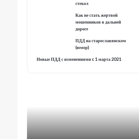
стекол
Как не стать жертвой
мошенников в дальней
дороге
ПДД на старославянском
(юмор)
Новые ПДД с изменениями c 1 марта 2021
Высокие
технологии
для
стеклоочистителя